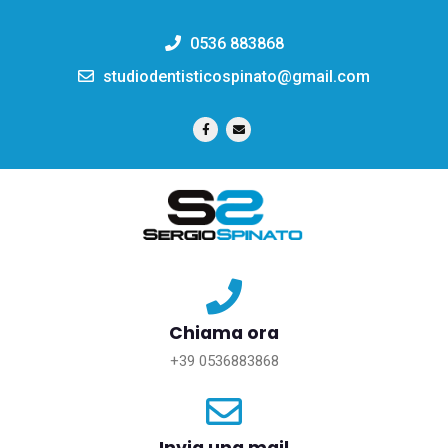
0536 883868
studiodentisticospinato@gmail.com
Chiama ora
+39 0536883868