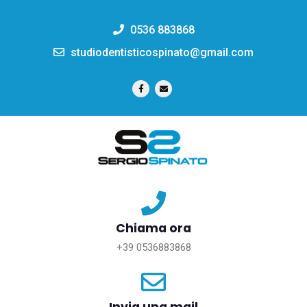
0536 883868
studiodentisticospinato@gmail.com
Chiama ora
+39 0536883868