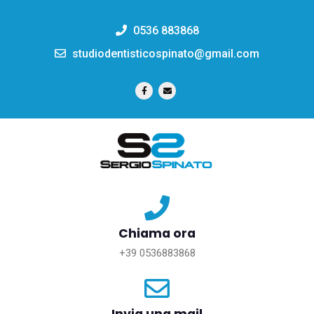
0536 883868
studiodentisticospinato@gmail.com
Chiama ora
+39 0536883868