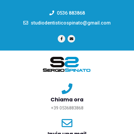
0536 883868
studiodentisticospinato@gmail.com
Chiama ora
+39 0536883868