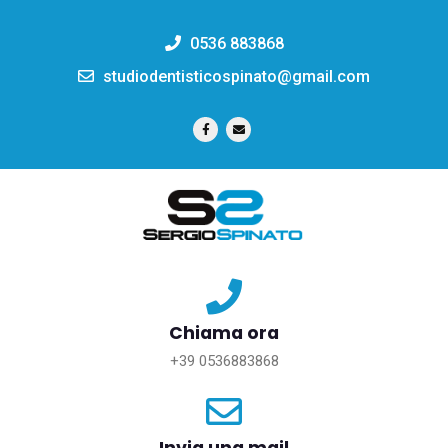
0536 883868
studiodentisticospinato@gmail.com
Chiama ora
+39 0536883868